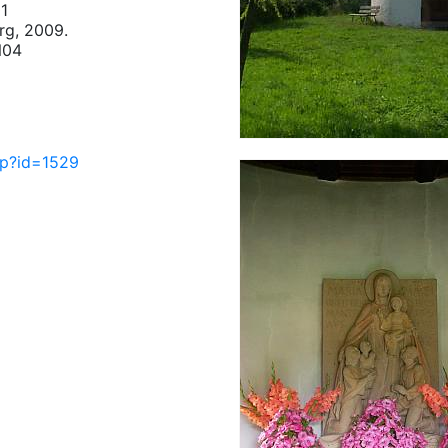
01
rg, 2009.
N04
php?id=1529