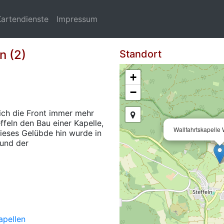
Kartendienste
Impressum
n (2)
Standort
+
−
sich die Front immer mehr
ffeln den Bau einer Kapelle,
Wallfahrtskapelle
ieses Gelübde hin wurde in
 und der
apellen