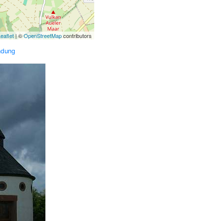
eaflet
| ©
OpenStreetMap
contributors
ndung