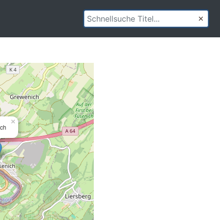
×
ich