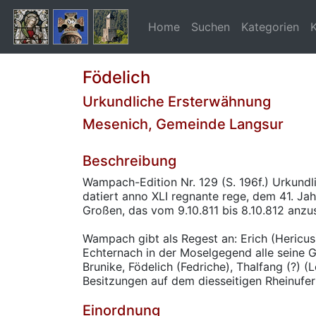
Home
Suchen
Kategorien
Födelich
Urkundliche Ersterwähnung
Mesenich, Gemeinde Langsur
Beschreibung
Wampach-Edition Nr. 129 (S. 196f.) Urkundl
datiert anno XLI regnante rege, dem 41. Jah
Großen, das vom 9.10.811 bis 8.10.812 anzus
Wampach gibt als Regest an: Erich (Hericus
Echternach in der Moselgegend alle seine G
Brunike, Födelich (Fedriche), Thalfang (?) (Le
Besitzungen auf dem diesseitigen Rheinufer 
Einordnung