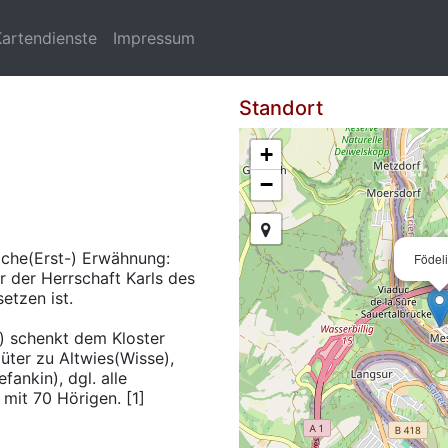
Kartendienste
Impressum
Standort
+
−
iche(Erst-) Erwähnung:
Födel
r der Herrschaft Karls des
etzen ist.
) schenkt dem Kloster
üter zu Altwies(Wisse),
fankin), dgl. alle
mit 70 Hörigen. [1]