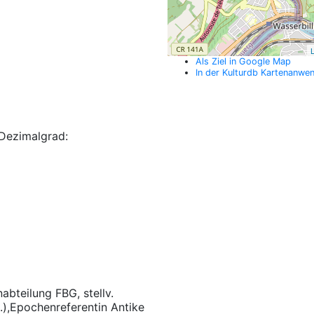
L
Als Ziel in Google Map
In der Kulturdb Kartenanwe
Dezimalgrad:
nabteilung FBG, stellv.
.),Epochenreferentin Antike