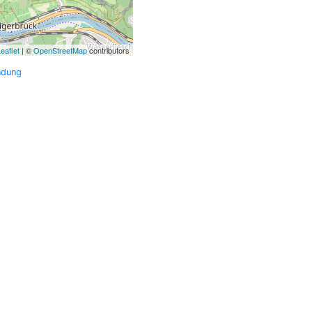
eaflet
| ©
OpenStreetMap
contributors
ndung