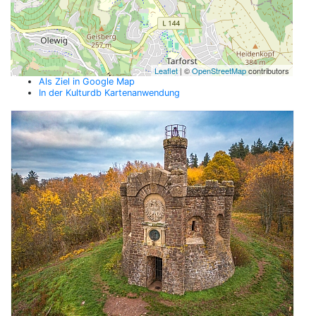
Leaflet
| ©
OpenStreetMap
contributors
Als Ziel in Google Map
In der Kulturdb Kartenanwendung