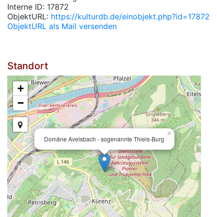
Interne ID: 17872
ObjektURL:
https://kulturdb.de/einobjekt.php?id=17872
ObjektURL als Mail versenden
Standort
+
−
×
Domäne Avelsbach - sogenannte Thiels-Burg