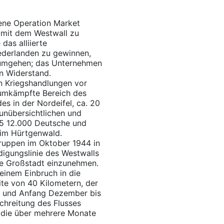
ene Operation Market
 mit dem Westwall zu
das alliierte
derlanden zu gewinnen,
u umgehen; das Unternehmen
n Widerstand.
n Kriegshandlungen vor
 umkämpfte Bereich des
s in der Nordeifel, ca. 20
unübersichtlichen und
45 12.000 Deutsche und
 im Hürtgenwald.
Truppen im Oktober 1944 in
digungslinie des Westwalls
he Großstadt einzunehmen.
inem Einbruch in die
ite von 40 Kilometern, der
 und Anfang Dezember bis
chreitung des Flusses
h die über mehrere Monate