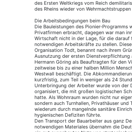
des Ersten Weltkriegs vom Reich demilitaris
des Rheins wieder von Wehrmachtstruppen 
Die Arbeitsbedingungen beim Bau
Die Bauleistungen des Pionier-Programms w
Privatfirmen erbracht, dagegen war man inn
Wirtschaft nicht in der Lage, für die dara
notwendigen Arbeitskräfte zu stellen. Diese 
Organisation Todt, benannt nach ihrem Grün
Ausnutzung der ersten Dienstverpflichtung
Hermann Göring als Beauftragten für den Vi
zeitweise bis zu einer halben Million Mens
Westwall beschäftigt. Die Abkommandierun
kurzfristig, zum Teil in weniger als 24 Stu
Unterbringung der Arbeiter wurde von der 
organisiert, die mit großen logistischen S
hatte. Als Wohnraum wurden nicht nur eigen
sondern auch Turnhallen, Privathäuser und 
wiederum durch mangelnde sanitäre Einrich
hygienischen Defiziten führte.
Den Transport der Bauarbeiter aus ganz De
notwendigen Materiales übernahm die Deut