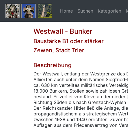
Home
Suchen
Kategorien
Westwall - Bunker
Baustärke B1 oder stärker
Zewen, Stadt Trier
Beschreibung
Der Westwall, entlang der Westgrenze des 
Alliierten auch unter dem Namen Siegfried-L
ca. 630 km verteiltes militärisches Verteid
18.000 Bunkern, Stollen sowie zahllosen G
bestand. Er verlief von Kleve an der nieder
Richtung Süden bis nach Grenzach-Wyhlen 
Der Reichskanzler Hitler ließ die Anlage, di
propagandistischem als strategischem Wert
zwischen 1938 und 1940 errichten. Zuvor h
Auflagen aus dem Friedensvertrag von Versa