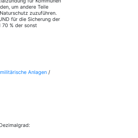
nitialzündung für Kommunen
rden, um andere Teile
 Naturschutz zuzuführen.
UND für die Sicherung der
d 70 % der sonst
ilitärische Anlagen
/
Dezimalgrad: