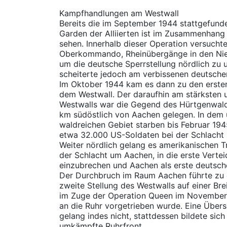
Kampfhandlungen am Westwall
Bereits die im September 1944 stattgefund
Garden der Alliierten ist im Zusammenhang
sehen. Innerhalb dieser Operation versuchte 
Oberkommando, Rheinübergänge in den Nie
um die deutsche Sperrstellung nördlich z
scheiterte jedoch am verbissenen deutsche
Im Oktober 1944 kam es dann zu den erste
dem Westwall. Der daraufhin am stärksten
Westwalls war die Gegend des Hürtgenwalde
km südöstlich von Aachen gelegen. In dem 
waldreichen Gebiet starben bis Februar 19
etwa 32.000 US-Soldaten bei der Schlacht
Weiter nördlich gelang es amerikanischen 
der Schlacht um Aachen, in die erste Vertei
einzubrechen und Aachen als erste deutsc
Der Durchbruch im Raum Aachen führte zu e
zweite Stellung des Westwalls auf einer Bre
im Zuge der Operation Queen im November
an die Ruhr vorgetrieben wurde. Eine Übers
gelang indes nicht, stattdessen bildete sic
umkämpfte Ruhrfront.