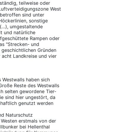
ständig, teilweise oder
 Luftverteidigungszone West
etroffen sind unter
öckerlinien, sonstige
 (…), umgestaltende
lt und natürliche
ufgeschüttete Rampen oder
das "Strecken- und
s geschichtlichen Gründen
 acht Landkreise und vier
s Westwalls haben sich
Große Reste des Westwalls
ich selten gewordene Tier-
 sind hier ungestört, da
chaftlich genutzt werden
nd Naturschutz
m Westen erstmals von der
bunker bei Hellenthal