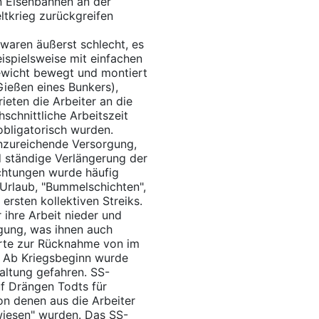
n Eisenbahnen an der
ltkrieg zurückgreifen
waren äußerst schlecht, es
ispielsweise mit einfachen
Gewicht bewegt und montiert
Gießen eines Bunkers),
ieten die Arbeiter an die
schnittliche Arbeitszeit
bligatorisch wurden.
nzureichende Versorgung,
 ständige Verlängerung der
ichtungen wurde häufig
 Urlaub, "Bummelschichten",
rsten kollektiven Streiks.
 ihre Arbeit nieder und
gung, was ihnen auch
hrte zur Rücknahme von im
 Ab Kriegsbeginn wurde
haltung gefahren. SS-
uf Drängen Todts für
on denen aus die Arbeiter
wiesen" wurden. Das SS-