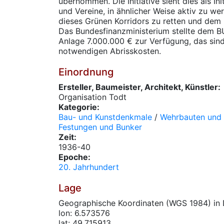
übernommen. Die Initiative sieht dies als I
und Vereine, in ähnlicher Weise aktiv zu we
dieses Grünen Korridors zu retten und dem
Das Bundesfinanzministerium stellte dem B
Anlage 7.000.000 € zur Verfügung, das sin
notwendigen Abrisskosten.
Einordnung
Ersteller, Baumeister, Architekt, Künstler:
Organisation Todt
Kategorie:
Bau- und Kunstdenkmale
/
Wehrbauten und m
Festungen und Bunker
Zeit:
1936-40
Epoche:
20. Jahrhundert
Lage
Geographische Koordinaten (WGS 1984) in 
lon: 6.573576
lat: 49.715913