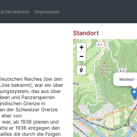
Kartendienste
Impressum
Standort
+
−
Deutschen Reiches (bei den
Westwall -
inie bekannt), war ein über
igungssystem, das aus über
räben und Panzersperren
ländischen Grenze in
an der Schweizer Grenze.
e eher von
 war, ab 1936 planen und
atte er 1936 entgegen den
illes die durch die Folgen