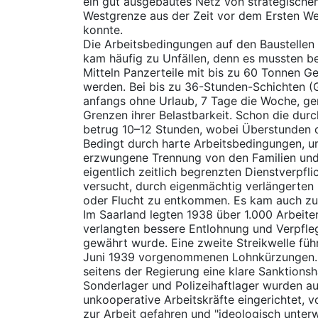
ein gut ausgebautes Netz von strategische
Westgrenze aus der Zeit vor dem Ersten We
konnte.
Die Arbeitsbedingungen auf den Baustellen 
kam häufig zu Unfällen, denn es mussten be
Mitteln Panzerteile mit bis zu 60 Tonnen 
werden. Bei bis zu 36-Stunden-Schichten (
anfangs ohne Urlaub, 7 Tage die Woche, ger
Grenzen ihrer Belastbarkeit. Schon die durch
betrug 10–12 Stunden, wobei Überstunden o
Bedingt durch harte Arbeitsbedingungen, u
erzwungene Trennung von den Familien und
eigentlich zeitlich begrenzten Dienstverpfl
versucht, durch eigenmächtig verlängerten
oder Flucht zu entkommen. Es kam auch zu e
Im Saarland legten 1938 über 1.000 Arbeiter
verlangten bessere Entlohnung und Verpfle
gewährt wurde. Eine zweite Streikwelle fü
Juni 1939 vorgenommenen Lohnkürzungen.
seitens der Regierung eine klare Sanktions
Sonderlager und Polizeihaftlager wurden a
unkooperative Arbeitskräfte eingerichtet, v
zur Arbeit gefahren und "ideologisch unter