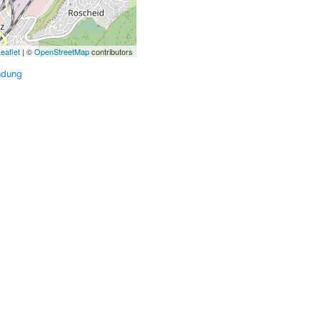
eaflet
| ©
OpenStreetMap
contributors
ndung