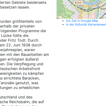
ierten Gebiete beiderseits
besetzen lassen.
L
urden größtenteils von
Als Ziel in Google Map
In der Kulturdb Kartenanwe
erhalb der privaten
uf folgenden Programme die
Lücke füllte die
der Fritz Todt. Durch
 am 22. Juni 1938 durch
erjahresplan, waren
chen mit den Bauarbeiten am
gen erfolgten äußerst
nden. Die Verpflegung und
Deutschen Arbeitsfront
chwierigkeiten zu kämpfen
s errichtete Baracken,
Tanzsäle genutzt, was
tungen zu erheblichen
utschland und des
sche Reichsbahn, die auf