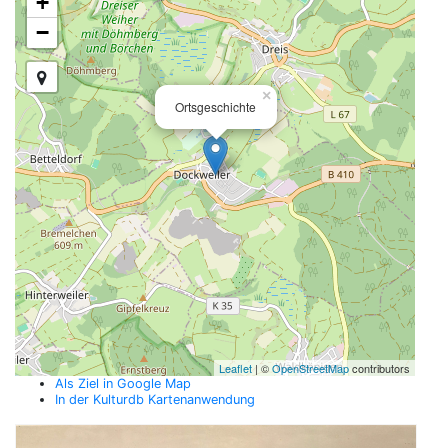
+
−
×
Ortsgeschichte
Leaflet
| ©
OpenStreetMap
contributors
Als Ziel in Google Map
In der Kulturdb Kartenanwendung