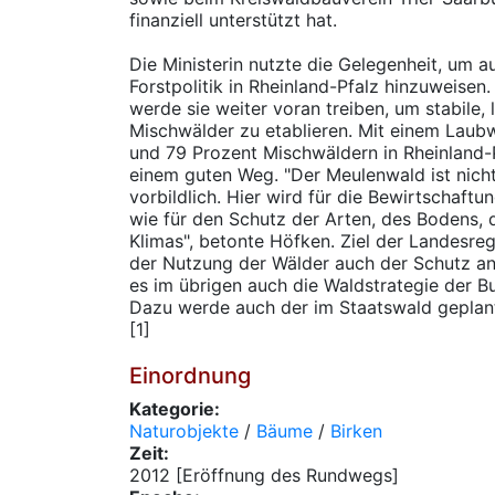
finanziell unterstützt hat.
Die Ministerin nutzte die Gelegenheit, um a
Forstpolitik in Rheinland-Pfalz hinzuweise
werde sie weiter voran treiben, um stabile
Mischwälder zu etablieren. Mit einem Laub
und 79 Prozent Mischwäldern in Rheinland-P
einem guten Weg. "Der Meulenwald ist nicht 
vorbildlich. Hier wird für die Bewirtschaf
wie für den Schutz der Arten, des Bodens,
Klimas", betonte Höfken. Ziel der Landesreg
der Nutzung der Wälder auch der Schutz a
es im übrigen auch die Waldstrategie der B
Dazu werde auch der im Staatswald geplant
[1]
Einordnung
Kategorie:
Naturobjekte
/
Bäume
/
Birken
Zeit:
2012 [Eröffnung des Rundwegs]