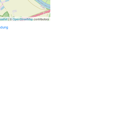
eaflet
| ©
OpenStreetMap
contributors
ndung