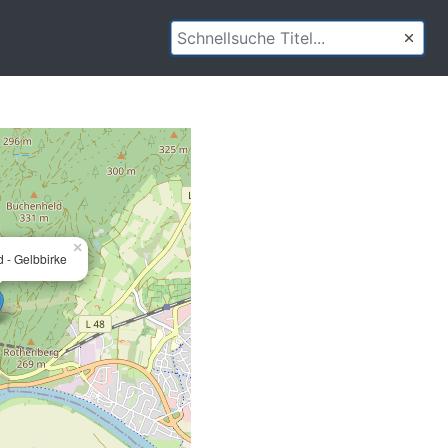
×
 - Gelbbirke