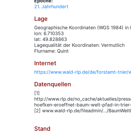
Epoche:
21. Jahrhundert
Lage
Geographische Koordinaten (WGS 1984) in 
lon: 6.710353
lat: 49.828863
Lagequalität der Koordinaten: Vermutlich
Flurname: Quint
Internet
https://www.wald-rlp.de/de/forstamt-trier/w
Datenquellen
[1]
http://www.rlp.de/no_cache/aktuelles/presse
hoefken-eroeffnet-baum-welt-pfad-in-trier-
[2] www.wald-rlp.de/fileadmin/…/BaumWel
Stand