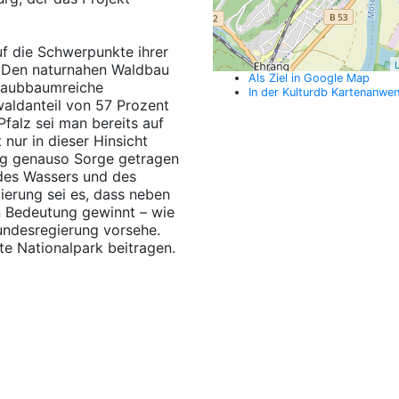
uf die Schwerpunkte ihrer
L
n. Den naturnahen Waldbau
Als Ziel in Google Map
, laubbaumreiche
In der Kulturdb Kartenanwe
waldanteil von 57 Prozent
falz sei man bereits auf
nur in dieser Hinsicht
tung genauso Sorge getragen
 des Wassers und des
ierung sei es, dass neben
n Bedeutung gewinnt – wie
undesregierung vorsehe.
e Nationalpark beitragen.