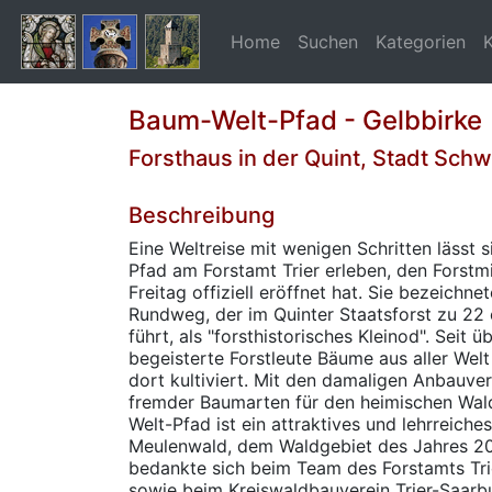
Home
Suchen
Kategorien
Baum-Welt-Pfad - Gelbbirke
Forsthaus in der Quint, Stadt Sch
Beschreibung
Eine Weltreise mit wenigen Schritten lässt
Pfad am Forstamt Trier erleben, den Forstm
Freitag offiziell eröffnet hat. Sie bezeichn
Rundweg, der im Quinter Staatsforst zu 22
führt, als "forsthistorisches Kleinod". Seit
begeisterte Forstleute Bäume aus aller Welt
dort kultiviert. Mit den damaligen Anbauv
fremder Baumarten für den heimischen Wal
Welt-Pfad ist ein attraktives und lehrreiche
Meulenwald, dem Waldgebiet des Jahres 20
bedankte sich beim Team des Forstamts Tri
sowie beim Kreiswaldbauverein Trier-Saarbu