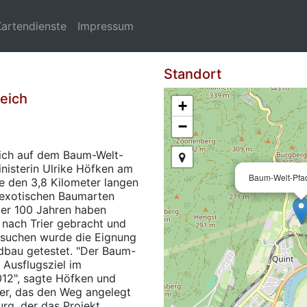
Kartendienste
Impressum
Standort
weich
+
−
 sich auf dem Baum-Welt-
inisterin Ulrike Höfken am
Baum-Welt-Pfad
ete den 3,8 Kilometer langen
 exotischen Baumarten
 über 100 Jahren haben
 nach Trier gebracht und
ersuchen wurde die Eignung
dbau getestet. "Der Baum-
s Ausflugsziel im
12", sagte Höfken und
er, das den Weg angelegt
rg, der das Projekt