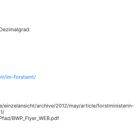
Dezimalgrad:
ir/im-forstamt/
/einzelansicht/archive/2012/may/article/forstministerin-
1/
tPfad/BWP_Flyer_WEB.pdf