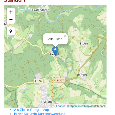
Standort
+
−
×
Alte Eiche
Leaflet
| ©
OpenStreetMap
contributors
Als Ziel in Google Map
In der Kulturdb Kartenanwendung