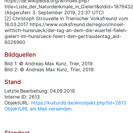
https://de.wikipedia.org/w/index.php?
title=Liste_der_Naturdenkmale_in_Gielert&oldid=187943
(Abgerufen: 3. September 2019, 22:37 UTC)
[2] Christoph Strouvelle in Trierischer Volksfreund vom
16.03.2017 https://www.volksfreund.de/region/mosel-
wittlich-hunsrueck/der-tag-an-dem-die-wuerfel-fielen-
gielert-im-hunsrueck-feiert-den-gertraudentag_aid-
6026960
Bildquellen
Bild 1: © Andreas Max Kunz, Trier, 2019.
Bild 2: © Andreas Max Kunz, Trier, 2019.
Stand
Letzte Bearbeitung: 04.09.2019
Interne ID: 2613
ObjektURL:
https://kulturdb.de/einobjekt.php?id=2613
ObjektURL als Mail versenden