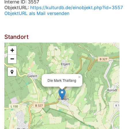
Interne ID: 3557
ObjektURL:
https://kulturdb.de/einobjekt.php?id=3557
ObjektURL als Mail versenden
Standort
+
−
×
Die Mark Thalfang