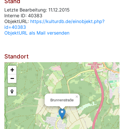
Stand
Letzte Bearbeitung: 11.12.2015
Interne ID: 40383
ObjektURL:
https://kulturdb.de/einobjekt.php?
id=40383
ObjektURL als Mail versenden
Standort
+
−
×
Brunnenstraße