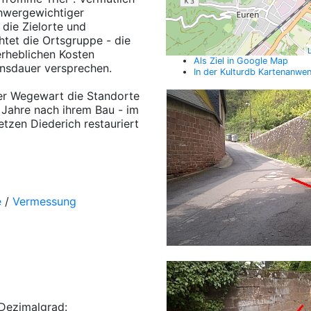
chwergewichtiger
 die Zielorte und
htet die Ortsgruppe - die
L
erheblichen Kosten
Als Ziel in Google Map
ensdauer versprechen.
In der Kulturdb Kartenanwe
der Wegewart die Standorte
 Jahre nach ihrem Bau - im
tzen Diederich restauriert
e
/
Vermessung
Dezimalgrad: