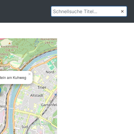
×
stein am Kuhweg