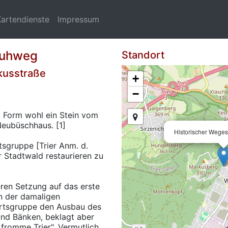
Kartendienste
Impressum
Kuhweg
Standort
rkusstraße
+
−
nd Form wohl ein Stein vom
Neubüschhaus. [1]
Historischer Wege
tsgruppe [Trier Anm. d.
r Stadtwald restaurieren zu
ren Setzung auf das erste
n der damaligen
 Ortsgruppe den Ausbau des
und Bänken, beklagt aber
fromme Trier". Vermutlich