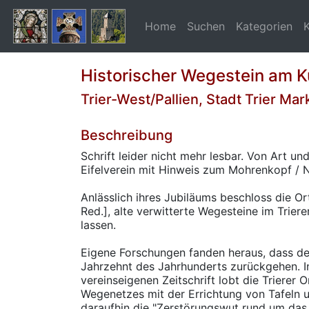
Home
Suchen
Kategorien
Historischer Wegestein am 
Trier-West/Pallien, Stadt Trier Ma
Beschreibung
Schrift leider nicht mehr lesbar. Von Art u
Eifelverein mit Hinweis zum Mohrenkopf / 
Anlässlich ihres Jubiläums beschloss die Or
Red.], alte verwitterte Wegesteine im Triere
lassen.
Eigene Forschungen fanden heraus, dass de
Jahrzehnt des Jahrhunderts zurückgehen. I
vereinseigenen Zeitschrift lobt die Trierer
Wegenetzes mit der Errichtung von Tafeln 
daraufhin die "Zerstörungswut rund um das 