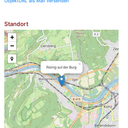
ObjektURL als Mail versenden
Standort
+
−
×
Reinig auf der Burg