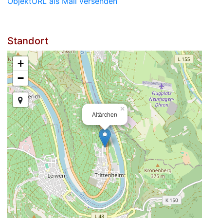
ObjektURL als Mail versenden
Standort
+
−
×
Altärchen