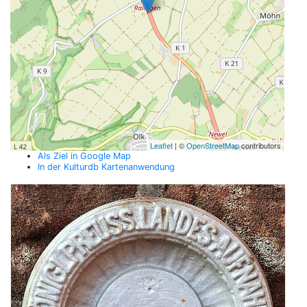
Leaflet
| ©
OpenStreetMap
contributors
Als Ziel in Google Map
In der Kulturdb Kartenanwendung