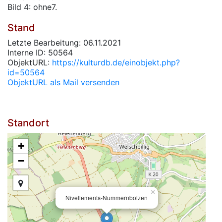
Bild 4: ohne7.
Stand
Letzte Bearbeitung: 06.11.2021
Interne ID: 50564
ObjektURL:
https://kulturdb.de/einobjekt.php?
id=50564
ObjektURL als Mail versenden
Standort
+
−
×
Nivellements-Nummernbolzen