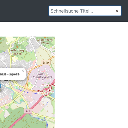
×
nius-Kapelle