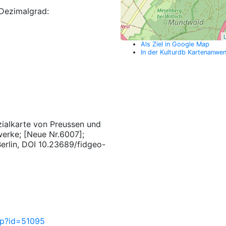
Dezimalgrad:
L
Als Ziel in Google Map
In der Kulturdb Kartenanwe
zialkarte von Preussen und
erke; [Neue Nr.6007];
 Berlin, DOI 10.23689/fidgeo-
php?id=51095