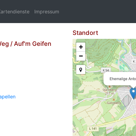
Kartendienste
Impressum
Standort
Weg / Auf'm Geifen
+
−
Ehemalige Anto
apellen