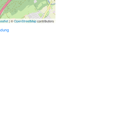
eaflet
| ©
OpenStreetMap
contributors
ndung