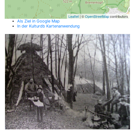
Leaflet
| ©
OpenStreetMap
contributors
Als Ziel in Google Map
In der Kulturdb Kartenanwendung