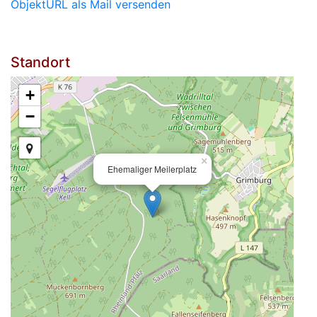
ObjektURL als Mail versenden
Standort
+
−
×
Ehemaliger Meilerplatz