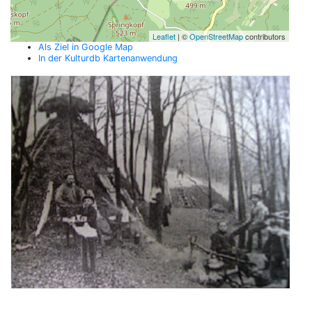
Leaflet
| ©
OpenStreetMap
contributors
Als Ziel in Google Map
In der Kulturdb Kartenanwendung