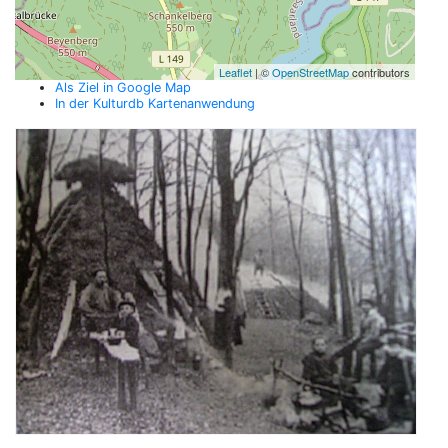
Leaflet
| ©
OpenStreetMap
contributors
Als Ziel in Google Map
In der Kulturdb Kartenanwendung