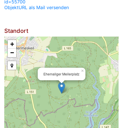
id=55700
ObjektURL als Mail versenden
Standort
+
−
×
Ehemaliger Meilerplatz