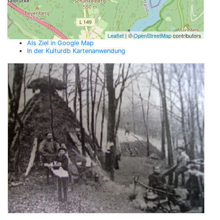
Leaflet
| ©
OpenStreetMap
contributors
Als Ziel in Google Map
In der Kulturdb Kartenanwendung