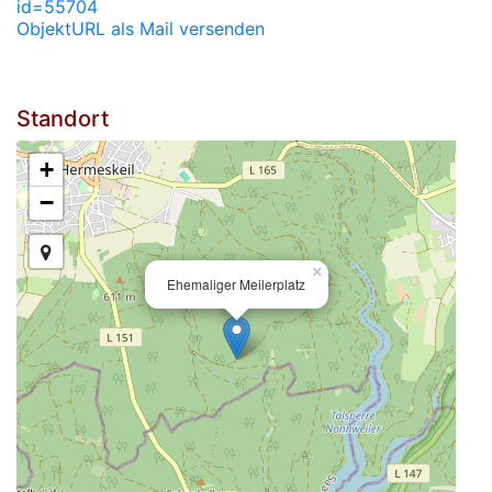
id=55704
ObjektURL als Mail versenden
Standort
+
−
×
Ehemaliger Meilerplatz