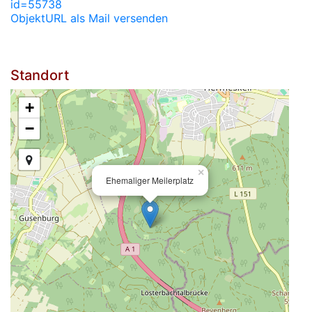
id=55738
ObjektURL als Mail versenden
Standort
+
−
×
Ehemaliger Meilerplatz