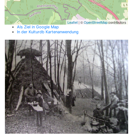
Leaflet
| ©
OpenStreetMap
contributors
Als Ziel in Google Map
In der Kulturdb Kartenanwendung