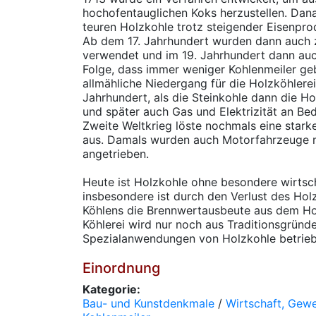
hochofentauglichen Koks herzustellen. Dan
teuren Holzkohle trotz steigender Eisenpr
Ab dem 17. Jahrhundert wurden dann auch
verwendet und im 19. Jahrhundert dann auch
Folge, dass immer weniger Kohlenmeiler ge
allmähliche Niedergang für die Holzköhlere
Jahrhundert, als die Steinkohle dann die Ho
und später auch Gas und Elektrizität an B
Zweite Weltkrieg löste nochmals eine star
aus. Damals wurden auch Motorfahrzeuge m
angetrieben.
Heute ist Holzkohle ohne besondere wirtsc
insbesondere ist durch den Verlust des Ho
Köhlens die Brennwertausbeute aus dem Hol
Köhlerei wird nur noch aus Traditionsgründe
Spezialanwendungen von Holzkohle betriebe
Einordnung
Kategorie:
Bau- und Kunstdenkmale
/
Wirtschaft, Gew