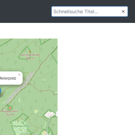
×
eilerplatz