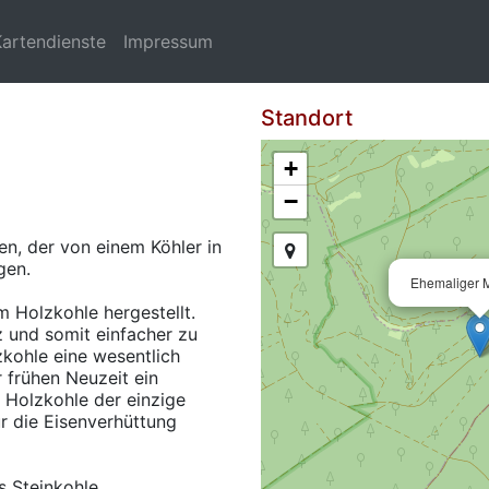
Kartendienste
Impressum
Standort
+
−
en, der von einem Köhler in
gen.
Ehemaliger M
m Holzkohle hergestellt.
lz und somit einfacher zu
zkohle eine wesentlich
r frühen Neuzeit ein
 Holzkohle der einzige
ür die Eisenverhüttung
s Steinkohle