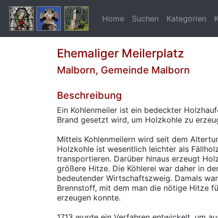
Home
Suchen
Kategorien
Ehemaliger Meilerplatz
Malborn, Gemeinde Malborn
Beschreibung
Ein Kohlenmeiler ist ein bedeckter Holzhauf
Brand gesetzt wird, um Holzkohle zu erzeu
Mittels Kohlenmeilern wird seit dem Altertu
Holzkohle ist wesentlich leichter als Fällho
transportieren. Darüber hinaus erzeugt Hol
größere Hitze. Die Köhlerei war daher in de
bedeutender Wirtschaftszweig. Damals war
Brennstoff, mit dem man die nötige Hitze f
erzeugen konnte.
1713 wurde ein Verfahren entwickelt, um au