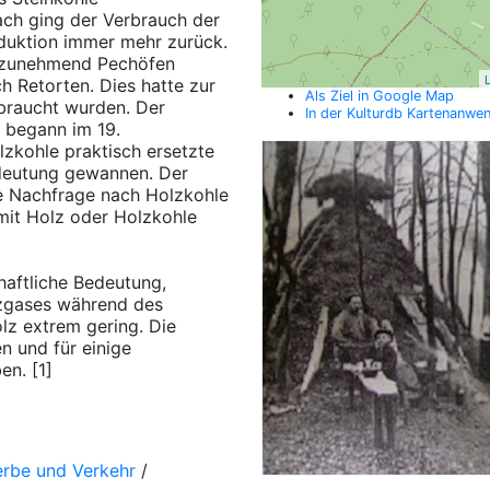
ach ging der Verbrauch der
oduktion immer mehr zurück.
 zunehmend Pechöfen
L
 Retorten. Dies hatte zur
Als Ziel in Google Map
braucht wurden. Der
In der Kulturdb Kartenanwe
i begann im 19.
lzkohle praktisch ersetzte
edeutung gewannen. Der
ke Nachfrage nach Holzkohle
it Holz oder Holzkohle
haftliche Bedeutung,
lzgases während des
z extrem gering. Die
n und für einige
n. [1]
erbe und Verkehr
/