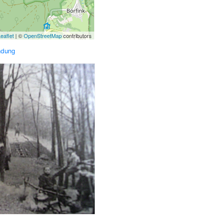
eaflet
| ©
OpenStreetMap
contributors
ndung