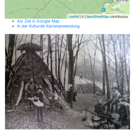
Leaflet
| ©
OpenStreetMap
contributors
Als Ziel in Google Map
In der Kulturdb Kartenanwendung