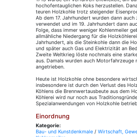
hochofentauglichen Koks herzustellen. Dan
teuren Holzkohle trotz steigender Eisenpr
Ab dem 17. Jahrhundert wurden dann auch
verwendet und im 19. Jahrhundert dann auch
Folge, dass immer weniger Kohlenmeiler ge
allmähliche Niedergang für die Holzköhlere
Jahrhundert, als die Steinkohle dann die Ho
und später auch Gas und Elektrizität an B
Zweite Weltkrieg löste nochmals eine star
aus. Damals wurden auch Motorfahrzeuge m
angetrieben.
Heute ist Holzkohle ohne besondere wirtsc
insbesondere ist durch den Verlust des Ho
Köhlens die Brennwertausbeute aus dem Hol
Köhlerei wird nur noch aus Traditionsgründe
Spezialanwendungen von Holzkohle betriebe
Einordnung
Kategorie:
Bau- und Kunstdenkmale
/
Wirtschaft, Gew