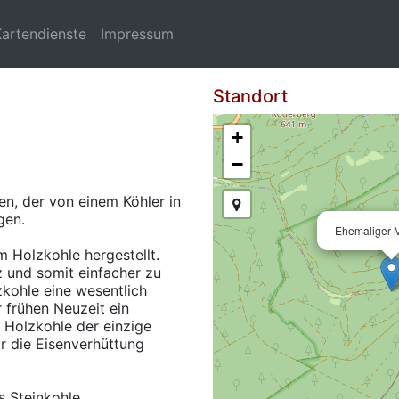
Kartendienste
Impressum
Standort
+
−
en, der von einem Köhler in
gen.
Ehemaliger M
m Holzkohle hergestellt.
lz und somit einfacher zu
zkohle eine wesentlich
r frühen Neuzeit ein
 Holzkohle der einzige
ür die Eisenverhüttung
s Steinkohle