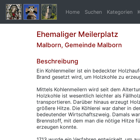
Home
Suchen
Kategorien
Ehemaliger Meilerplatz
Malborn, Gemeinde Malborn
Beschreibung
Ein Kohlenmeiler ist ein bedeckter Holzhauf
Brand gesetzt wird, um Holzkohle zu erzeu
Mittels Kohlenmeilern wird seit dem Altertu
Holzkohle ist wesentlich leichter als Fällho
transportieren. Darüber hinaus erzeugt Hol
größere Hitze. Die Köhlerei war daher in de
bedeutender Wirtschaftszweig. Damals war
Brennstoff, mit dem man die nötige Hitze f
erzeugen konnte.
1713 wurde ein Verfahren entwickelt, um au