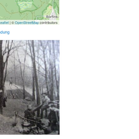
eaflet
| ©
OpenStreetMap
contributors
ndung