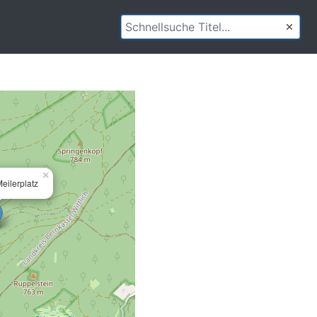
×
eilerplatz