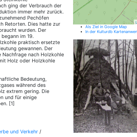
ach ging der Verbrauch der
oduktion immer mehr zurück.
 zunehmend Pechöfen
L
 Retorten. Dies hatte zur
Als Ziel in Google Map
braucht wurden. Der
In der Kulturdb Kartenanwe
i begann im 19.
lzkohle praktisch ersetzte
edeutung gewannen. Der
ke Nachfrage nach Holzkohle
it Holz oder Holzkohle
haftliche Bedeutung,
lzgases während des
z extrem gering. Die
n und für einige
n. [1]
erbe und Verkehr
/