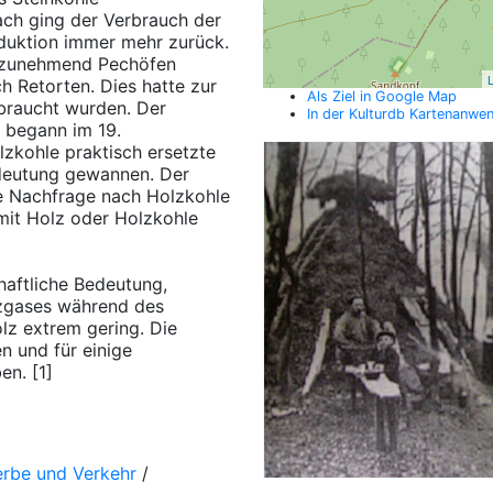
ach ging der Verbrauch der
oduktion immer mehr zurück.
 zunehmend Pechöfen
L
 Retorten. Dies hatte zur
Als Ziel in Google Map
braucht wurden. Der
In der Kulturdb Kartenanwe
i begann im 19.
lzkohle praktisch ersetzte
edeutung gewannen. Der
ke Nachfrage nach Holzkohle
it Holz oder Holzkohle
haftliche Bedeutung,
lzgases während des
z extrem gering. Die
n und für einige
n. [1]
erbe und Verkehr
/