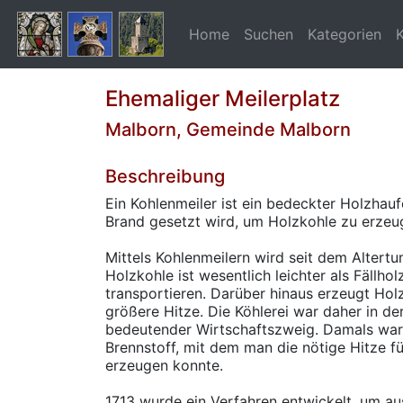
Home
Suchen
Kategorien
Ehemaliger Meilerplatz
Malborn, Gemeinde Malborn
Beschreibung
Ein Kohlenmeiler ist ein bedeckter Holzhauf
Brand gesetzt wird, um Holzkohle zu erzeu
Mittels Kohlenmeilern wird seit dem Altertu
Holzkohle ist wesentlich leichter als Fällho
transportieren. Darüber hinaus erzeugt Hol
größere Hitze. Die Köhlerei war daher in de
bedeutender Wirtschaftszweig. Damals war
Brennstoff, mit dem man die nötige Hitze f
erzeugen konnte.
1713 wurde ein Verfahren entwickelt, um au