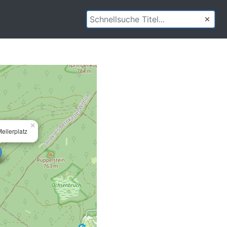
×
eilerplatz