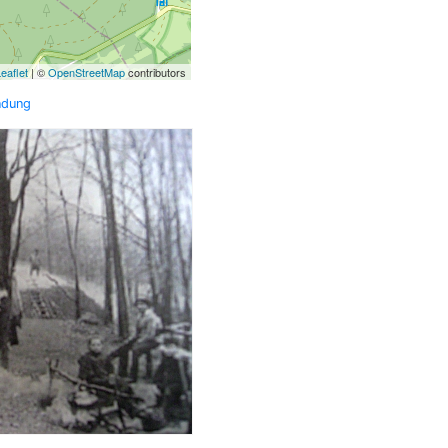
eaflet
| ©
OpenStreetMap
contributors
ndung