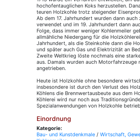
hochofentauglichen Koks herzustellen. Dan
teuren Holzkohle trotz steigender Eisenpr
Ab dem 17. Jahrhundert wurden dann auch
verwendet und im 19. Jahrhundert dann auch
Folge, dass immer weniger Kohlenmeiler ge
allmähliche Niedergang für die Holzköhlere
Jahrhundert, als die Steinkohle dann die Ho
und später auch Gas und Elektrizität an B
Zweite Weltkrieg löste nochmals eine star
aus. Damals wurden auch Motorfahrzeuge m
angetrieben.
Heute ist Holzkohle ohne besondere wirtsc
insbesondere ist durch den Verlust des Ho
Köhlens die Brennwertausbeute aus dem Hol
Köhlerei wird nur noch aus Traditionsgründe
Spezialanwendungen von Holzkohle betriebe
Einordnung
Kategorie:
Bau- und Kunstdenkmale
/
Wirtschaft, Gew