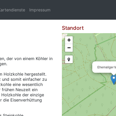
Kartendienste
Impressum
Standort
+
−
en, der von einem Köhler in
gen.
Ehemaliger M
m Holzkohle hergestellt.
lz und somit einfacher zu
zkohle eine wesentlich
r frühen Neuzeit ein
 Holzkohle der einzige
ür die Eisenverhüttung
s Steinkohle