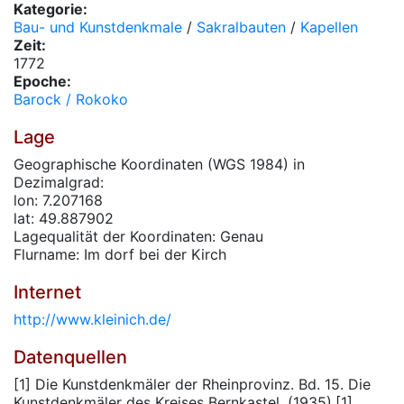
Kategorie:
Bau- und Kunstdenkmale
/
Sakralbauten
/
Kapellen
Zeit:
1772
Epoche:
Barock / Rokoko
Lage
Geographische Koordinaten (WGS 1984) in
Dezimalgrad:
lon: 7.207168
lat: 49.887902
Lagequalität der Koordinaten: Genau
Flurname: Im dorf bei der Kirch
Internet
http://www.kleinich.de/
Datenquellen
[1] Die Kunstdenkmäler der Rheinprovinz. Bd. 15. Die
Kunstdenkmäler des Kreises Bernkastel, (1935).[1]