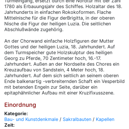
Turmeingang, ersetzt durch eine Nordtür mit der Zahl
1780 als Erbauungsjahr des Schiffes. Holzaltar des 18.
Jahrhunderts in einfachen Rokokoformen. Flache
Mittelnische für die Figur derBrigitta, in der oberen
Nische die Figur der heiligen Luzia. Die seitlichen
Abschlußwände zugehörig.
An der Chorwand einfache Holzfiguren der Mutter
Gottes und der heiligen Luzia, 18. Jahrhundert. Auf
dem Turmspeicher gute Holzskulptur des heiligen
Georg zu Pferde, 70 Zentimeter hoch, 16.-17.
Jahrhundert. Außen an der Nordseite des Chores ein
Kreuzaufbau von Sandstein, 4 Meter hoch, 18.
Jahrhundert. Auf dem sich seitlich an seinem oberen
Ende balkenartig -verbreiternden Schaft ein Vesperbild
mit betenden Engeln zur Seite, darüber ein
epitaphähnlicher Aufbau mit einer Kruzifixusszene.
Einordnung
Kategorie:
Bau- und Kunstdenkmale
/
Sakralbauten
/
Kapellen
Zeit: