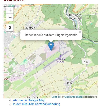
+
−
×
Marienkapelle auf dem Flugplatzgelände
Leaflet
| ©
OpenStreetMap
contributors
Als Ziel in Google Map
In der Kulturdb Kartenanwendung