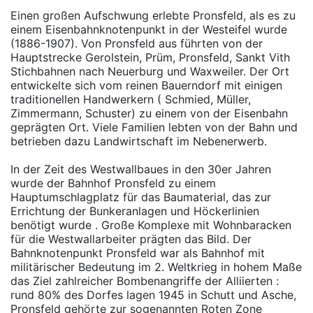
Einen großen Aufschwung erlebte Pronsfeld, als es zu
einem Eisenbahnknotenpunkt in der Westeifel wurde
(1886-1907). Von Pronsfeld aus führten von der
Hauptstrecke Gerolstein, Prüm, Pronsfeld, Sankt Vith
Stichbahnen nach Neuerburg und Waxweiler. Der Ort
entwickelte sich vom reinen Bauerndorf mit einigen
traditionellen Handwerkern ( Schmied, Müller,
Zimmermann, Schuster) zu einem von der Eisenbahn
geprägten Ort. Viele Familien lebten von der Bahn und
betrieben dazu Landwirtschaft im Nebenerwerb.
In der Zeit des Westwallbaues in den 30er Jahren
wurde der Bahnhof Pronsfeld zu einem
Hauptumschlagplatz für das Baumaterial, das zur
Errichtung der Bunkeranlagen und Höckerlinien
benötigt wurde . Große Komplexe mit Wohnbaracken
für die Westwallarbeiter prägten das Bild. Der
Bahnknotenpunkt Pronsfeld war als Bahnhof mit
militärischer Bedeutung im 2. Weltkrieg in hohem Maße
das Ziel zahlreicher Bombenangriffe der Alliierten :
rund 80% des Dorfes lagen 1945 in Schutt und Asche,
Pronsfeld gehörte zur sogenannten Roten Zone