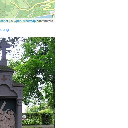
eaflet
| ©
OpenStreetMap
contributors
ndung