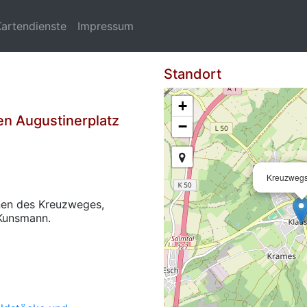
Kartendienste
Impressum
Standort
+
n Augustinerplatz
−
Kreuzwegs
ionen des Kreuzweges,
 Kunsmann.