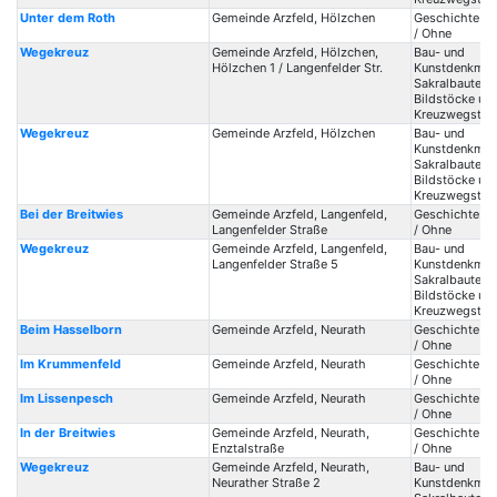
Unter dem Roth
Gemeinde Arzfeld, Hölzchen
Geschichte / 
/ Ohne
Wegekreuz
Gemeinde Arzfeld, Hölzchen,
Bau- und
Hölzchen 1 / Langenfelder Str.
Kunstdenkmale
Sakralbauten /
Bildstöcke un
Kreuzwegstat
Wegekreuz
Gemeinde Arzfeld, Hölzchen
Bau- und
Kunstdenkmale
Sakralbauten /
Bildstöcke un
Kreuzwegstat
Bei der Breitwies
Gemeinde Arzfeld, Langenfeld,
Geschichte / 
Langenfelder Straße
/ Ohne
Wegekreuz
Gemeinde Arzfeld, Langenfeld,
Bau- und
Langenfelder Straße 5
Kunstdenkmale
Sakralbauten /
Bildstöcke un
Kreuzwegstat
Beim Hasselborn
Gemeinde Arzfeld, Neurath
Geschichte / 
/ Ohne
Im Krummenfeld
Gemeinde Arzfeld, Neurath
Geschichte / 
/ Ohne
Im Lissenpesch
Gemeinde Arzfeld, Neurath
Geschichte / 
/ Ohne
In der Breitwies
Gemeinde Arzfeld, Neurath,
Geschichte / 
Enztalstraße
/ Ohne
Wegekreuz
Gemeinde Arzfeld, Neurath,
Bau- und
Neurather Straße 2
Kunstdenkmale