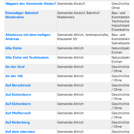
Wappen der Gemeinde Alsdorf
Gemeinde Alsdorf
Geschichte / 
Ohne
Ehemaliger Bahnhof
Gemeinde Alsdorf, Bahnhof
Bau- und
Niederweis
Niederweis
Kunstdenkmale
Technische Ba
Industrieanlag
Eisenbahnver
Altarkreuz mit dem heiligen
Gemeinde Altrich, Andreasstraße,
Bau- und
Andreas
Klausener Str
Kunstdenkmale
Sakralbauten /
Alte Eiche
Gemeinde Altrich
Naturobjekte 
Eichen
Alte Eiche mit Teufelsstein
Gemeinde Altrich
Naturobjekte 
Eichen
An der Gruf
Gemeinde Altrich
Geschichte / 
/ Ohne
An der Olk
Gemeinde Altrich
Geschichte / 
/ Ohne
Auf Borschrech
Gemeinde Altrich
Geschichte / 
/ Ohne
Auf Eichenborn
Gemeinde Altrich
Geschichte / 
/ Ohne
Auf Eichenborn
Gemeinde Altrich
Geschichte / 
/ Ohne
Auf Pfefferrech
Gemeinde Altrich
Geschichte / 
/ Ohne
Auf Roderberg
Gemeinde Altrich
Geschichte / 
/ Ohne
Auf dem obersten
Gemeinde Altrich
Geschichte / 