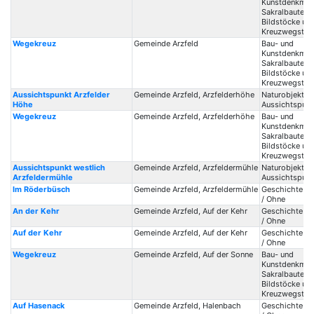
Kunstdenkmale
Sakralbauten /
Bildstöcke un
Kreuzwegstat
Wegekreuz
Gemeinde Arzfeld
Bau- und
Kunstdenkmale
Sakralbauten /
Bildstöcke un
Kreuzwegstat
Aussichtspunkt Arzfelder
Gemeinde Arzfeld, Arzfelderhöhe
Naturobjekte /
Höhe
Aussichtspunk
Wegekreuz
Gemeinde Arzfeld, Arzfelderhöhe
Bau- und
Kunstdenkmale
Sakralbauten /
Bildstöcke un
Kreuzwegstat
Aussichtspunkt westlich
Gemeinde Arzfeld, Arzfeldermühle
Naturobjekte /
Arzfeldermühle
Aussichtspunk
Im Röderbüsch
Gemeinde Arzfeld, Arzfeldermühle
Geschichte / 
/ Ohne
An der Kehr
Gemeinde Arzfeld, Auf der Kehr
Geschichte / 
/ Ohne
Auf der Kehr
Gemeinde Arzfeld, Auf der Kehr
Geschichte / 
/ Ohne
Wegekreuz
Gemeinde Arzfeld, Auf der Sonne
Bau- und
Kunstdenkmale
Sakralbauten /
Bildstöcke un
Kreuzwegstat
Auf Hasenack
Gemeinde Arzfeld, Halenbach
Geschichte / 