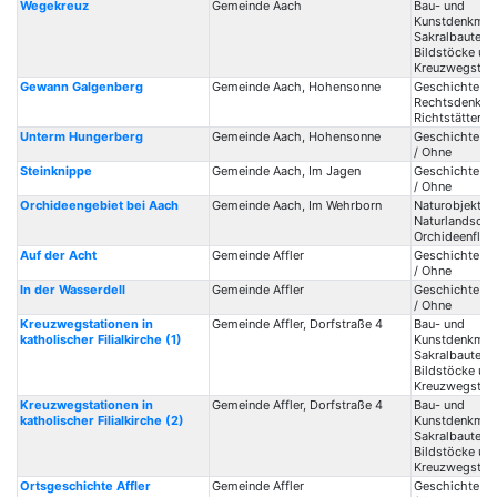
Wegekreuz
Gemeinde Aach
Bau- und
Kunstdenkmale
Sakralbauten /
Bildstöcke un
Kreuzwegstat
Gewann Galgenberg
Gemeinde Aach, Hohensonne
Geschichte /
Rechtsdenkma
Richtstätten
Unterm Hungerberg
Gemeinde Aach, Hohensonne
Geschichte / 
/ Ohne
Steinknippe
Gemeinde Aach, Im Jagen
Geschichte / 
/ Ohne
Orchideengebiet bei Aach
Gemeinde Aach, Im Wehrborn
Naturobjekte /
Naturlandscha
Orchideenflor
Auf der Acht
Gemeinde Affler
Geschichte / 
/ Ohne
In der Wasserdell
Gemeinde Affler
Geschichte / 
/ Ohne
Kreuzwegstationen in
Gemeinde Affler, Dorfstraße 4
Bau- und
katholischer Filialkirche (1)
Kunstdenkmale
Sakralbauten /
Bildstöcke un
Kreuzwegstat
Kreuzwegstationen in
Gemeinde Affler, Dorfstraße 4
Bau- und
katholischer Filialkirche (2)
Kunstdenkmale
Sakralbauten /
Bildstöcke un
Kreuzwegstat
Ortsgeschichte Affler
Gemeinde Affler
Geschichte / 