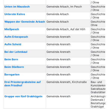
/ Ohne
Unten im Mausloch
Gemeinde Arbach, Im Pesch
Geschichte / 
/ Ohne
Unterste Kehre
Gemeinde Arbach
Geschichte / 
/ Ohne
Wappen der Gemeinde Arbach
Gemeinde Arbach
Geschichte / 
Ohne
Mießpesch
Gemeinde Arbach, Auf der Höh
Geschichte / 
/ Ohne
Aufm Erbespesch
Gemeinde Arenrath
Geschichte / 
/ Ohne
Aufm Scheid
Gemeinde Arenrath
Geschichte / 
/ Ohne
Bei der Lehmkaul
Gemeinde Arenrath
Geschichte / 
/ Ohne
Beim Born
Gemeinde Arenrath
Geschichte / 
/ Ohne
Beim Stielborn
Gemeinde Arenrath
Geschichte / 
/ Ohne
Borngarten
Gemeinde Arenrath
Geschichte / 
/ Ohne
Drei Priestergrabsteine auf
Gemeinde Arenrath, Kirchstraße
Bau- und
dem Friedhof
Kunstdenkmale
Sakralbauten /
Grabstätten
Gruppe von fünf Grabhügeln
Gemeinde Arenrath
Archäologisc
Denkmale /
Bestattungen /
Grabhügel