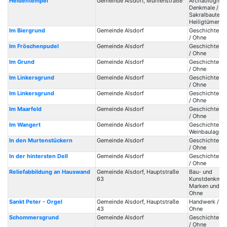
Heidentempel
Gemeinde Alsdorf, Mühlenstraße
Archäologisc
Denkmale /
Sakralbauten /
Heiligtümer
Im Biergrund
Gemeinde Alsdorf
Geschichte / 
/ Ohne
Im Fröschenpudel
Gemeinde Alsdorf
Geschichte / 
/ Ohne
Im Grund
Gemeinde Alsdorf
Geschichte / 
/ Ohne
Im Linkersgrund
Gemeinde Alsdorf
Geschichte / 
/ Ohne
Im Linkersgrund
Gemeinde Alsdorf
Geschichte / 
/ Ohne
Im Maarfeld
Gemeinde Alsdorf
Geschichte / 
/ Ohne
Im Wangert
Gemeinde Alsdorf
Geschichte /
Weinbaulagen 
In den Murtenstückern
Gemeinde Alsdorf
Geschichte / 
/ Ohne
In der hintersten Dell
Gemeinde Alsdorf
Geschichte / 
/ Ohne
Reliefabbildung an Hauswand
Gemeinde Alsdorf, Hauptstraße
Bau- und
63
Kunstdenkmale
Marken und Ma
Ohne
Sankt Peter - Orgel
Gemeinde Alsdorf, Hauptstraße
Handwerk / Or
43
Ohne
Schommersgrund
Gemeinde Alsdorf
Geschichte / 
/ Ohne