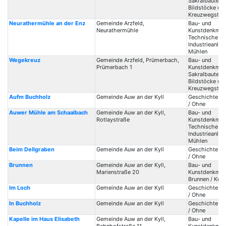
Sakralbauten /
Bildstöcke un
Kreuzwegstat
Neurathermühle an der Enz
Gemeinde Arzfeld,
Bau- und
Neurathermühle
Kunstdenkmale
Technische Ba
Industrieanlag
Mühlen
Wegekreuz
Gemeinde Arzfeld, Prümerbach,
Bau- und
Prümerbach 1
Kunstdenkmale
Sakralbauten /
Bildstöcke un
Kreuzwegstat
Aufm Buchholz
Gemeinde Auw an der Kyll
Geschichte / 
/ Ohne
Auwer Mühle am Schaalbach
Gemeinde Auw an der Kyll,
Bau- und
Rotlaystraße
Kunstdenkmale
Technische Ba
Industrieanlag
Mühlen
Beim Dellgraben
Gemeinde Auw an der Kyll
Geschichte / 
/ Ohne
Brunnen
Gemeinde Auw an der Kyll,
Bau- und
Marienstraße 20
Kunstdenkmale
Brunnen / Kun
Im Loch
Gemeinde Auw an der Kyll
Geschichte / 
/ Ohne
In Buchholz
Gemeinde Auw an der Kyll
Geschichte / 
/ Ohne
Kapelle im Haus Elisabeth
Gemeinde Auw an der Kyll,
Bau- und