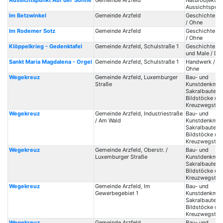
Aussichtspunkt Auf der Sonne
Gemeinde Arzfeld
Naturobjekte /
Aussichtspunk
Im Betzwinkel
Gemeinde Arzfeld
Geschichte / 
/ Ohne
Im Rodemer Sotz
Gemeinde Arzfeld
Geschichte / 
/ Ohne
Klöppelkrieg - Gedenktafel
Gemeinde Arzfeld, Schulstraße 1
Geschichte / 
und Male / De
Sankt Maria Magdalena - Orgel
Gemeinde Arzfeld, Schulstraße 1
Handwerk / Or
Ohne
Wegekreuz
Gemeinde Arzfeld, Luxemburger
Bau- und
Straße
Kunstdenkmale
Sakralbauten /
Bildstöcke un
Kreuzwegstat
Wegekreuz
Gemeinde Arzfeld, Industriestraße
Bau- und
/ Am Wald
Kunstdenkmale
Sakralbauten /
Bildstöcke un
Kreuzwegstat
Wegekreuz
Gemeinde Arzfeld, Oberstr. /
Bau- und
Luxemburger Straße
Kunstdenkmale
Sakralbauten /
Bildstöcke un
Kreuzwegstat
Wegekreuz
Gemeinde Arzfeld, Im
Bau- und
Gewerbegebiet 1
Kunstdenkmale
Sakralbauten /
Bildstöcke un
Kreuzwegstat
Wegekreuz
Gemeinde Arzfeld
Bau- und