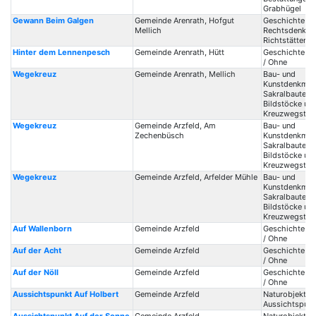
Grabhügel
Gewann Beim Galgen
Gemeinde Arenrath, Hofgut
Geschichte /
Mellich
Rechtsdenkma
Richtstätten
Hinter dem Lennenpesch
Gemeinde Arenrath, Hütt
Geschichte / 
/ Ohne
Wegekreuz
Gemeinde Arenrath, Mellich
Bau- und
Kunstdenkmale
Sakralbauten /
Bildstöcke un
Kreuzwegstat
Wegekreuz
Gemeinde Arzfeld, Am
Bau- und
Zechenbüsch
Kunstdenkmale
Sakralbauten /
Bildstöcke un
Kreuzwegstat
Wegekreuz
Gemeinde Arzfeld, Arfelder Mühle
Bau- und
Kunstdenkmale
Sakralbauten /
Bildstöcke un
Kreuzwegstat
Auf Wallenborn
Gemeinde Arzfeld
Geschichte / 
/ Ohne
Auf der Acht
Gemeinde Arzfeld
Geschichte / 
/ Ohne
Auf der Nöll
Gemeinde Arzfeld
Geschichte / 
/ Ohne
Aussichtspunkt Auf Holbert
Gemeinde Arzfeld
Naturobjekte /
Aussichtspunk