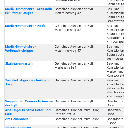
Bahnhofstraße 11
Kunstdenkmale
Sakralbauten /
Mariä Himmelfahrt - Grabstein
Gemeinde Auw an der Kyll,
Bau- und
für Pfarrer Delges
Maximinerweg 47
Kunstdenkmale
Sakralbauten /
Grabstätten
Mariä Himmelfahrt - Pietà
Gemeinde Auw an der Kyll,
Bau- und
Maximinerweg 47
Kunstdenkmale
Sakralbauten /
Bildstöcke un
Kreuzwegstat
Mariä Himmelfahrt -
Gemeinde Auw an der Kyll,
Bau- und
Weihnachtskrippe
Maximinerweg 47
Kunstdenkmale
Sakralbauten /
Weihnachtskr
Skulpturengarten
Gemeinde Auw an der Kyll,
Bau- und
Marienstraße 1
Kunstdenkmale
Marken und Ma
Kunstobjekte
Terrakottafigur des heiligen
Gemeinde Auw an der Kyll
Bau- und
Josef
Kunstdenkmale
Sakralbauten /
Bildstöcke un
Kreuzwegstat
Wappen der Gemeinde Auw an
Gemeinde Auw an der Kyll
Geschichte / 
der Kyll
Ohne
Alte Orgel in Sankt Peter und
Gemeinde Auw bei Prüm, Auw,
Handwerk / Or
Paul
Rother Straße 1
Ohne
Am Hasenborn
Gemeinde Auw bei Prüm, Auw
Geschichte / 
/ Ohne
An der Pützbach
Gemeinde Auw bei Prüm, Auw,
Geschichte / 