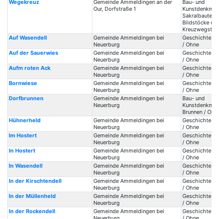
Wegekreuz
Gemeinde Ammeldingen an der
Bau- und
Our, Dorfstraße 1
Kunstdenkmale
Sakralbauten /
Bildstöcke un
Kreuzwegstat
Auf Wasendell
Gemeinde Ammeldingen bei
Geschichte / 
Neuerburg
/ Ohne
Auf der Sauerwies
Gemeinde Ammeldingen bei
Geschichte / 
Neuerburg
/ Ohne
Aufm roten Ack
Gemeinde Ammeldingen bei
Geschichte / 
Neuerburg
/ Ohne
Bornwiese
Gemeinde Ammeldingen bei
Geschichte / 
Neuerburg
/ Ohne
Dorfbrunnen
Gemeinde Ammeldingen bei
Bau- und
Neuerburg
Kunstdenkmale
Brunnen / Ohn
Hühnerheld
Gemeinde Ammeldingen bei
Geschichte / 
Neuerburg
/ Ohne
Im Hostert
Gemeinde Ammeldingen bei
Geschichte / 
Neuerburg
/ Ohne
In Hostert
Gemeinde Ammeldingen bei
Geschichte / 
Neuerburg
/ Ohne
In Wasendell
Gemeinde Ammeldingen bei
Geschichte / 
Neuerburg
/ Ohne
In der Kirschtendell
Gemeinde Ammeldingen bei
Geschichte / 
Neuerburg
/ Ohne
In der Müllenheld
Gemeinde Ammeldingen bei
Geschichte / 
Neuerburg
/ Ohne
In der Rockendell
Gemeinde Ammeldingen bei
Geschichte / 
Neuerburg
/ Ohne