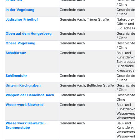
In der Olk
Gemeinde Aach
Geschichte / 
/ Ohne
In der Vogelsang
Gemeinde Aach
Geschichte / 
/ Ohne
Jüdischer Friedhof
Gemeinde Aach, Trierer Straße
Naturobjekte /
Gärten und Fri
Jüdische Frie
Oben auf dem Hungerberg
Gemeinde Aach
Geschichte / 
/ Ohne
Obere Vogelsang
Gemeinde Aach
Geschichte / 
/ Ohne
Schaftkreuz
Gemeinde Aach
Bau- und
Kunstdenkmale
Sakralbauten /
Bildstöcke un
Kreuzwegstat
Schlimmfuhr
Gemeinde Aach
Geschichte / 
/ Ohne
Unterm Kirchgraben
Gemeinde Aach, Beßlicher Straße
Geschichte / 
/ Ohne
Wappen der Gemeinde Aach
Gemeinde Aach
Geschichte / 
Ohne
Wasserwerk Biewertal
Gemeinde Aach
Bau- und
Kunstdenkmale
Wasserversorg
Wasserwerke
Wasserwerk Biewertal -
Gemeinde Aach
Bau- und
Brunnenstube
Kunstdenkmale
Wasserversorg
Wasserwerke