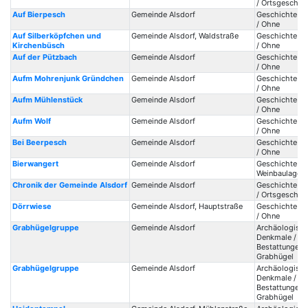
/ Ortsgeschic
Auf Bierpesch
Gemeinde Alsdorf
Geschichte / 
/ Ohne
Auf Silberköpfchen und
Gemeinde Alsdorf, Waldstraße
Geschichte / 
Kirchenbüsch
/ Ohne
Auf der Pützbach
Gemeinde Alsdorf
Geschichte / 
/ Ohne
Aufm Mohrenjunk Gründchen
Gemeinde Alsdorf
Geschichte / 
/ Ohne
Aufm Mühlenstück
Gemeinde Alsdorf
Geschichte / 
/ Ohne
Aufm Wolf
Gemeinde Alsdorf
Geschichte / 
/ Ohne
Bei Beerpesch
Gemeinde Alsdorf
Geschichte / 
/ Ohne
Bierwangert
Gemeinde Alsdorf
Geschichte /
Weinbaulagen 
Chronik der Gemeinde Alsdorf
Gemeinde Alsdorf
Geschichte / 
/ Ortsgeschic
Dörrwiese
Gemeinde Alsdorf, Hauptstraße
Geschichte / 
/ Ohne
Grabhügelgruppe
Gemeinde Alsdorf
Archäologisc
Denkmale /
Bestattungen /
Grabhügel
Grabhügelgruppe
Gemeinde Alsdorf
Archäologisc
Denkmale /
Bestattungen /
Grabhügel