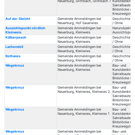
Neuerburg, Grimbach, Grimbach 7
Kunstdenkmale
Sakralbauten /
Bildstöcke un
Kreuzwegstat
Auf der Gleicht
Gemeinde Ammeldingen bei
Geschichte / 
Neuerburg, Hof Sauerwies
/ Ohne
Aussichtspunkt nördlich
Gemeinde Ammeldingen bei
Naturobjekte /
Kleinweis
Neuerburg, Kleinweis
Aussichtspunk
Kälberpesch
Gemeinde Ammeldingen bei
Geschichte / 
Neuerburg, Kleinweis
/ Ohne
Lachendell
Gemeinde Ammeldingen bei
Geschichte / 
Neuerburg, Kleinwies
/ Ohne
Rothwies
Gemeinde Ammeldingen bei
Geschichte / 
Neuerburg, Kleinwies
/ Ohne
Wegekreuz
Gemeinde Ammeldingen bei
Bau- und
Neuerburg, Kleinwies
Kunstdenkmale
Sakralbauten /
Bildstöcke un
Kreuzwegstat
Wegekreuz
Gemeinde Ammeldingen bei
Bau- und
Neuerburg, Kleinwies, Kleinwies 2
Kunstdenkmale
Sakralbauten /
Bildstöcke un
Kreuzwegstat
Wegekreuz
Gemeinde Ammeldingen bei
Bau- und
Neuerburg, Kleinwies, Kleinwies 1
Kunstdenkmale
Sakralbauten /
Bildstöcke un
Kreuzwegstat
Wegekreuz
Gemeinde Ammeldingen bei
Bau- und