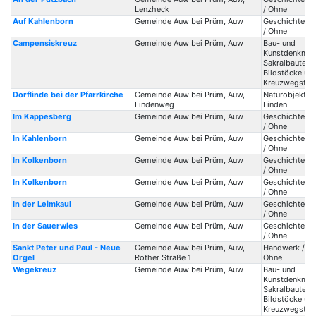
Lenzheck
/ Ohne
Auf Kahlenborn
Gemeinde Auw bei Prüm, Auw
Geschichte / 
/ Ohne
Campensiskreuz
Gemeinde Auw bei Prüm, Auw
Bau- und
Kunstdenkmale
Sakralbauten /
Bildstöcke un
Kreuzwegstat
Dorflinde bei der Pfarrkirche
Gemeinde Auw bei Prüm, Auw,
Naturobjekte 
Lindenweg
Linden
Im Kappesberg
Gemeinde Auw bei Prüm, Auw
Geschichte / 
/ Ohne
In Kahlenborn
Gemeinde Auw bei Prüm, Auw
Geschichte / 
/ Ohne
In Kolkenborn
Gemeinde Auw bei Prüm, Auw
Geschichte / 
/ Ohne
In Kolkenborn
Gemeinde Auw bei Prüm, Auw
Geschichte / 
/ Ohne
In der Leimkaul
Gemeinde Auw bei Prüm, Auw
Geschichte / 
/ Ohne
In der Sauerwies
Gemeinde Auw bei Prüm, Auw
Geschichte / 
/ Ohne
Sankt Peter und Paul - Neue
Gemeinde Auw bei Prüm, Auw,
Handwerk / Or
Orgel
Rother Straße 1
Ohne
Wegekreuz
Gemeinde Auw bei Prüm, Auw
Bau- und
Kunstdenkmale
Sakralbauten /
Bildstöcke un
Kreuzwegstat