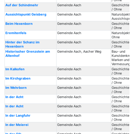
/ Ohne
Auf der Schindmehr
Gemeinde Aach
Geschichte / 
/ Ohne
Aussichtspunkt Geisberg
Gemeinde Aach
Naturobjekte /
Aussichtspunk
Beim Hexenborn
Gemeinde Aach
Geschichte / 
/ Ohne
Eremitenfels
Gemeinde Aach
Naturobjekte /
Ohne
Hinter der Schanz im
Gemeinde Aach
Geschichte / 
Hexenborn
/ Ohne
Historischer Grenzstein am
Gemeinde Aach, Aacher Weg
Bau- und
Altenhof
Kunstdenkmale
Marken und Ma
Vermessung
Im Kalkofen
Gemeinde Aach
Geschichte / 
/ Ohne
Im Kirchgraben
Gemeinde Aach
Geschichte / 
/ Ohne
Im Wehrborn
Gemeinde Aach
Geschichte / 
/ Ohne
In der Acht
Gemeinde Aach
Geschichte / 
/ Ohne
In der Acht
Gemeinde Aach
Geschichte / 
/ Ohne
In der Langfuhr
Gemeinde Aach
Geschichte / 
/ Ohne
In der Meierei
Gemeinde Aach
Geschichte / 
/ Ohne