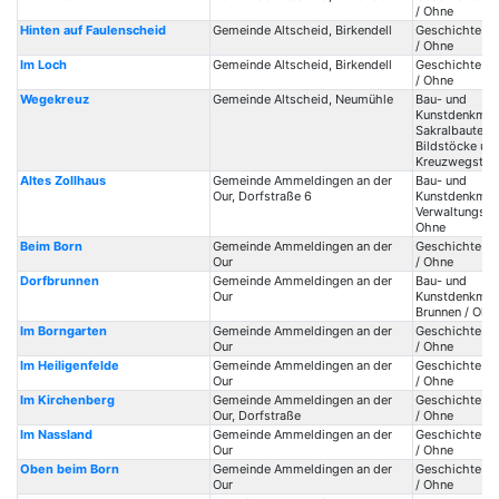
/ Ohne
Hinten auf Faulenscheid
Gemeinde Altscheid, Birkendell
Geschichte / 
/ Ohne
Im Loch
Gemeinde Altscheid, Birkendell
Geschichte / 
/ Ohne
Wegekreuz
Gemeinde Altscheid, Neumühle
Bau- und
Kunstdenkmale
Sakralbauten /
Bildstöcke un
Kreuzwegstat
Altes Zollhaus
Gemeinde Ammeldingen an der
Bau- und
Our, Dorfstraße 6
Kunstdenkmale
Verwaltungsba
Ohne
Beim Born
Gemeinde Ammeldingen an der
Geschichte / 
Our
/ Ohne
Dorfbrunnen
Gemeinde Ammeldingen an der
Bau- und
Our
Kunstdenkmale
Brunnen / Ohn
Im Borngarten
Gemeinde Ammeldingen an der
Geschichte / 
Our
/ Ohne
Im Heiligenfelde
Gemeinde Ammeldingen an der
Geschichte / 
Our
/ Ohne
Im Kirchenberg
Gemeinde Ammeldingen an der
Geschichte / 
Our, Dorfstraße
/ Ohne
Im Nassland
Gemeinde Ammeldingen an der
Geschichte / 
Our
/ Ohne
Oben beim Born
Gemeinde Ammeldingen an der
Geschichte / 
Our
/ Ohne