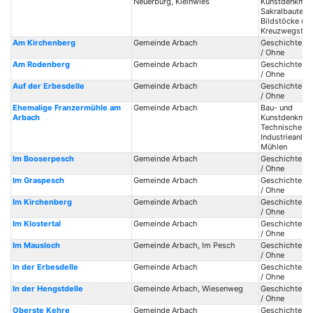
Neuerburg, Kleinwies
Kunstdenkmale
Sakralbauten /
Bildstöcke un
Kreuzwegstat
Am Kirchenberg
Gemeinde Arbach
Geschichte / 
/ Ohne
Am Rodenberg
Gemeinde Arbach
Geschichte / 
/ Ohne
Auf der Erbesdelle
Gemeinde Arbach
Geschichte / 
/ Ohne
Ehemalige Franzermühle am
Gemeinde Arbach
Bau- und
Arbach
Kunstdenkmale
Technische Ba
Industrieanlag
Mühlen
Im Booserpesch
Gemeinde Arbach
Geschichte / 
/ Ohne
Im Graspesch
Gemeinde Arbach
Geschichte / 
/ Ohne
Im Kirchenberg
Gemeinde Arbach
Geschichte / 
/ Ohne
Im Klostertal
Gemeinde Arbach
Geschichte / 
/ Ohne
Im Mausloch
Gemeinde Arbach, Im Pesch
Geschichte / 
/ Ohne
In der Erbesdelle
Gemeinde Arbach
Geschichte / 
/ Ohne
In der Hengstdelle
Gemeinde Arbach, Wiesenweg
Geschichte / 
/ Ohne
Oberste Kehre
Gemeinde Arbach
Geschichte / 