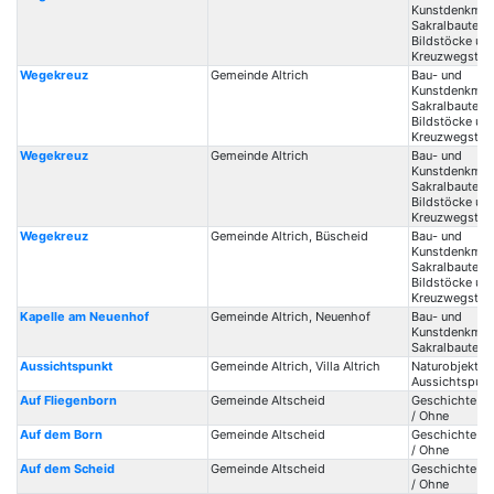
Kunstdenkmale
Sakralbauten /
Bildstöcke un
Kreuzwegstat
Wegekreuz
Gemeinde Altrich
Bau- und
Kunstdenkmale
Sakralbauten /
Bildstöcke un
Kreuzwegstat
Wegekreuz
Gemeinde Altrich
Bau- und
Kunstdenkmale
Sakralbauten /
Bildstöcke un
Kreuzwegstat
Wegekreuz
Gemeinde Altrich, Büscheid
Bau- und
Kunstdenkmale
Sakralbauten /
Bildstöcke un
Kreuzwegstat
Kapelle am Neuenhof
Gemeinde Altrich, Neuenhof
Bau- und
Kunstdenkmale
Sakralbauten /
Aussichtspunkt
Gemeinde Altrich, Villa Altrich
Naturobjekte /
Aussichtspunk
Auf Fliegenborn
Gemeinde Altscheid
Geschichte / 
/ Ohne
Auf dem Born
Gemeinde Altscheid
Geschichte / 
/ Ohne
Auf dem Scheid
Gemeinde Altscheid
Geschichte / 
/ Ohne