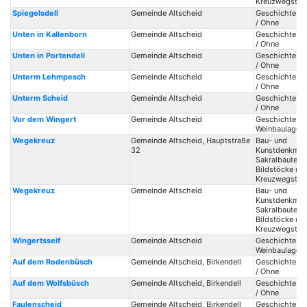
Kreuzwegstat
Spiegelsdell
Gemeinde Altscheid
Geschichte / 
/ Ohne
Unten in Kallenborn
Gemeinde Altscheid
Geschichte / 
/ Ohne
Unten in Portendell
Gemeinde Altscheid
Geschichte / 
/ Ohne
Unterm Lehmpesch
Gemeinde Altscheid
Geschichte / 
/ Ohne
Unterm Scheid
Gemeinde Altscheid
Geschichte / 
/ Ohne
Vor dem Wingert
Gemeinde Altscheid
Geschichte /
Weinbaulagen 
Wegekreuz
Gemeinde Altscheid, Hauptstraße
Bau- und
32
Kunstdenkmale
Sakralbauten /
Bildstöcke un
Kreuzwegstat
Wegekreuz
Gemeinde Altscheid
Bau- und
Kunstdenkmale
Sakralbauten /
Bildstöcke un
Kreuzwegstat
Wingertsseif
Gemeinde Altscheid
Geschichte /
Weinbaulagen 
Auf dem Rodenbüsch
Gemeinde Altscheid, Birkendell
Geschichte / 
/ Ohne
Auf dem Wolfsbüsch
Gemeinde Altscheid, Birkendell
Geschichte / 
/ Ohne
Faulenscheid
Gemeinde Altscheid, Birkendell
Geschichte / 