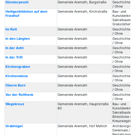
Günsterpesch
Gemeinde Arenrath, Burgstraße
Geschichte / 
/ Ohne
Heiligenbildchen auf dem
Gemeinde Arenrath, Kirchstraße
Bau- und
Friedhof
Kunstdenkmale
Sakralbauten /
Grabstätten
Im Rott
Gemeinde Arenrath
Geschichte / 
/ Ohne
In den Längten
Gemeinde Arenrath
Geschichte / 
/ Ohne
In der Acht
Gemeinde Arenrath
Geschichte / 
/ Ohne
In der Trift
Gemeinde Arenrath
Geschichte / 
/ Ohne
Kirchengraben
Gemeinde Arenrath
Geschichte / 
/ Ohne
Kirchenwiese
Gemeinde Arenrath
Geschichte / 
/ Ohne
Oberm Born
Gemeinde Arenrath
Geschichte / 
/ Ohne
Vor der Rottheck
Gemeinde Arenrath
Geschichte / 
/ Ohne
Wegekreuz
Gemeinde Arenrath, Hauptstraße
Bau- und
80
Kunstdenkmale
Sakralbauten /
Bildstöcke un
Kreuzwegstat
Grabhügel
Gemeinde Arenrath, Hof Mellich
Archäologisc
Denkmale /
Bestattungen /