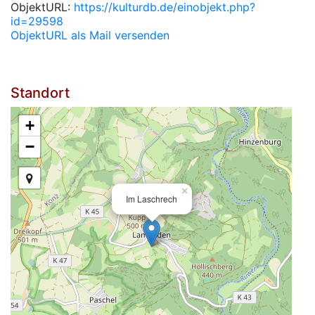
ObjektURL:
https://kulturdb.de/einobjekt.php?
id=29598
ObjektURL als Mail versenden
Standort
+
−
×
Im Laschrech