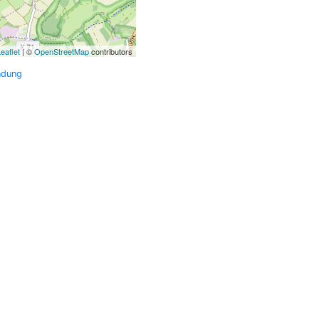
eaflet
| ©
OpenStreetMap
contributors
ndung