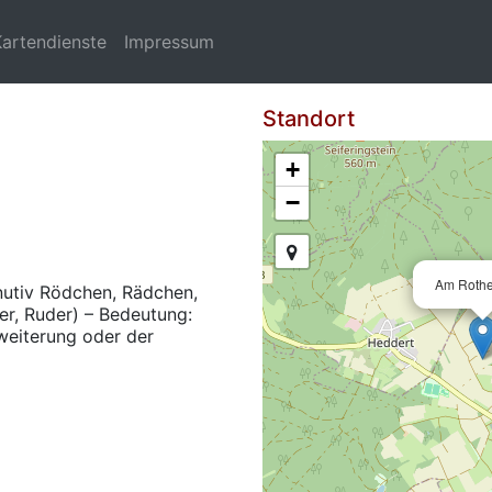
Kartendienste
Impressum
Standort
+
−
Am Roth
inutiv Rödchen, Rädchen,
her, Ruder) – Bedeutung:
weiterung oder der