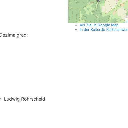
L
Als Ziel in Google Map
In der Kulturdb Kartenanwe
Dezimalgrad:
en. Ludwig Röhrscheid