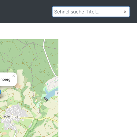
×
enberg