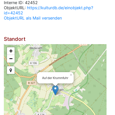
Interne ID: 42452
ObjektURL:
https://kulturdb.de/einobjekt.php?
id=42452
ObjektURL als Mail versenden
Standort
+
−
×
Auf der Krummfuhr