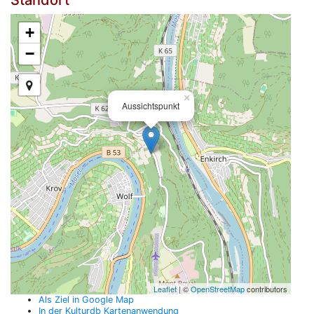
Standort
+
−
×
Aussichtspunkt
Leaflet
| ©
OpenStreetMap
contributors
Als Ziel in Google Map
In der Kulturdb Kartenanwendung