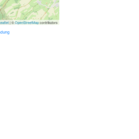
eaflet
| ©
OpenStreetMap
contributors
ndung