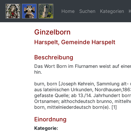
Home
Suchen
Kategorien
Ginzelborn
Harspelt, Gemeinde Harspelt
Beschreibung
Das Wort Born im Flurnamen weist auf eine
hin.
burn, born [Joseph Kehrein, Sammlung alt-
aus lateinischen Urkunden, Nordhausen,1863
gefasste Quelle; ab 13./14. Jahrhundert bor
Ortsnamen; althochdeutsch brunno, mittelh
born, mittelniederdeutsch born(e). [1]
Einordnung
Kategorie: