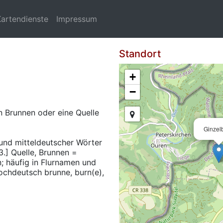
Kartendienste
Impressum
Standort
+
−
n Brunnen oder eine Quelle
Ginzel
 und mitteldeutscher Wörter
.] Quelle, Brunnen =
n; häufig in Flurnamen und
ochdeutsch brunne, burn(e),