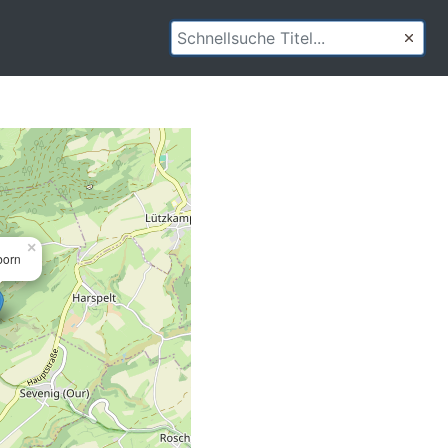
×
born