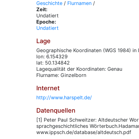
Geschichte
/
Flurnamen
/
Zeit:
Undatiert
Epoche:
Undatiert
Lage
Geographische Koordinaten (WGS 1984) in 
lon: 6.154329
lat: 50.134842
Lagequalität der Koordinaten: Genau
Flurname: Ginzelborn
Internet
http://www.harspelt.de/
Datenquellen
[1] Peter Paul Schweitzer: Altdeutscher Wor
sprachgeschichtliches Wörterbuch.Hadama
www.ippsch.de/database/altdeutsch.pdf