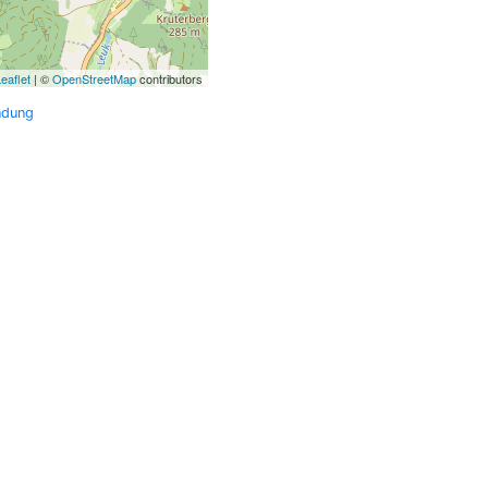
eaflet
| ©
OpenStreetMap
contributors
ndung