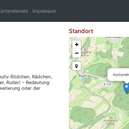
Kartendienste
Impressum
Standort
+
−
Kocherat
inutiv Rödchen, Rädchen,
her, Ruder) – Bedeutung:
weiterung oder der