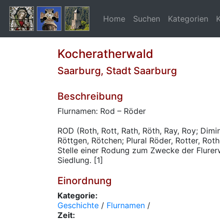
Home
Suchen
Kategorien
Kocheratherwald
Saarburg, Stadt Saarburg
Beschreibung
Flurnamen: Rod – Röder
ROD (Roth, Rott, Rath, Röth, Ray, Roy; Dim
Röttgen, Rötchen; Plural Röder, Rotter, Rot
Stelle einer Rodung zum Zwecke der Flurer
Siedlung. [1]
Einordnung
Kategorie:
Geschichte
/
Flurnamen
/
Zeit: