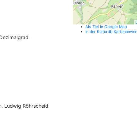
L
Als Ziel in Google Map
In der Kulturdb Kartenanwe
Dezimalgrad:
en. Ludwig Röhrscheid