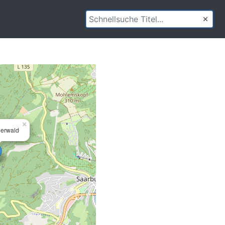
×
herwald