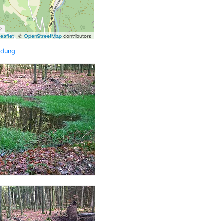
eaflet
| ©
OpenStreetMap
contributors
ndung