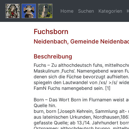
Home
Suchen
Kategorien
Fuchsborn
Neidenbach, Gemeinde Neidenba
Beschreibung
Fuchs – Zu althochdeutsch fuhs, mittelhoch
Maskulinum ‚Fuchs‘. Namengebend waren Fu
denen sich die Füchse bevorzugt aufhielten.
spiegeln den Lautwandel von /xs/ >/s/ wide
FamN Fuchs namengebend sein. [1]
Born – Das Wort Born im Flurnamen weist a
Quelle hin.
burn, born [Joseph Kehrein, Sammlung alt-
aus lateinischen Urkunden, Nordhausen,1863
gefasste Quelle; ab 13./14. Jahrhundert bor
Ortsnamen; althochdeutsch brunno, mittelh