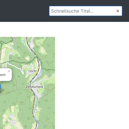
×
born