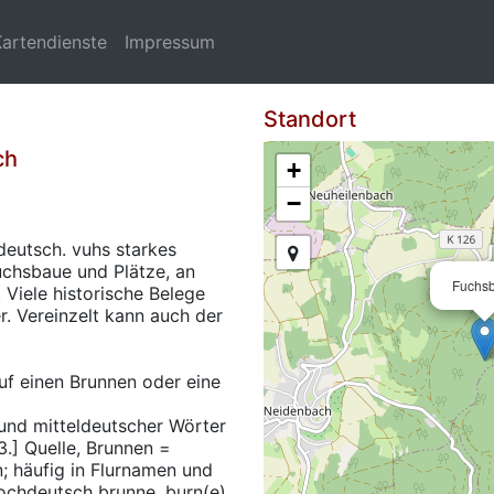
Kartendienste
Impressum
Standort
ch
+
−
deutsch. vuhs starkes
chsbaue und Plätze, an
Fuchs
 Viele historische Belege
r. Vereinzelt kann auch der
uf einen Brunnen oder eine
 und mitteldeutscher Wörter
.] Quelle, Brunnen =
n; häufig in Flurnamen und
ochdeutsch brunne, burn(e),