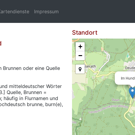
Kartendienste
Impressum
Standort
d
+
−
n Brunnen oder eine Quelle
Im Hund
 und mitteldeutscher Wörter
.] Quelle, Brunnen =
n; häufig in Flurnamen und
ochdeutsch brunne, burn(e),