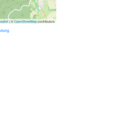
eaflet
| ©
OpenStreetMap
contributors
ndung