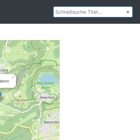
×
sborn