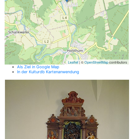
Leaflet
| ©
OpenStreetMap
contributors
Als Ziel in Google Map
In der Kulturdb Kartenanwendung