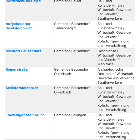
Holzbrücke im Gaytal
Gemeinde Bauler
Bau- und
Kunstdenkmale /
Wirtschaft, Gewerbe
und Verkehr /
Straßenverkehr
Aufgelassener
Gemeinde Bausendorf,
Bau- und
Sandsteinbruch
Tännenberg 2
Kunstdenkmale /
Wirtschaft, Gewerbe
und Verkehr /
Rohstoffgewinnung
und -verarbeitung
Marktort Bausendorf
Gemeinde Bausendorf
Geschichte /
Wirtschaft, Gewerbe
und Verkehr /
Marktorte
Römerstraße
Gemeinde Bausendorf,
Archäologische
Olkenbach
Denkmale / Wirtschaft,
Gewerbe und Verkehr /
Straßenverkehr
Schiefersteinbruch
Gemeinde Bausendorf,
Bau- und
Olkenbach
Kunstdenkmale /
Wirtschaft, Gewerbe
und Verkehr /
Rohstoffgewinnung
und -verarbeitung
Ehemaliger Steinbruch
Gemeinde Beilingen
Bau- und
Kunstdenkmale /
Wirtschaft, Gewerbe
und Verkehr /
Rohstoffgewinnung
und -verarbeitung